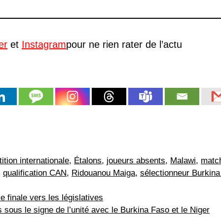
er
et
Instagram
pour ne rien rater de l’actu
ition internationale
,
Étalons
,
joueurs absents
,
Malawi
,
matc
,
qualification CAN
,
Ridouanou Maiga
,
sélectionneur Burkin
 finale vers les législatives
es sous le signe de l’unité avec le Burkina Faso et le Niger