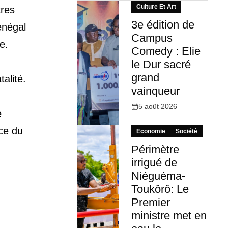
Culture Et Art
tres
3e édition de
énégal
Campus
e.
Comedy : Elie
le Dur sacré
grand
alité.
vainqueur
5 août 2026
e
ace du
Economie
Société
Périmètre
irrigué de
Niéguéma-
Toukôrô: Le
Premier
ministre met en