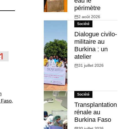
eau le
périmètre
2 août 2026
Société
Dialogue civilo-
militaire au
Burkina : un
atelier
31 juillet 2026
h
Société
a Faso
,
Transplantation
rénale au
Burkina Faso
30 juillet 2026