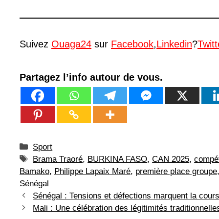
Suivez
Ouaga24
sur
Facebook
,
Linkedin
?
Twitt
Partagez l’info autour de vous.
Catégories
Sport
Étiquettes
Brama Traoré
,
BURKINA FASO
,
CAN 2025
,
compét
Bamako
,
Philippe Lapaix Maré
,
première place groupe
Sénégal
Sénégal : Tensions et défections marquent la course
Mali : Une célébration des légitimités traditionnell