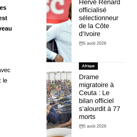
Hervé Renard
ces
officialisé
sélectionneur
est
de la Côte
iveau
d’Ivoire
5 août 2026
Afrique
avec
Drame
 le
migratoire à
Ceuta : Le
bilan officiel
s’alourdit à 77
morts
5 août 2026