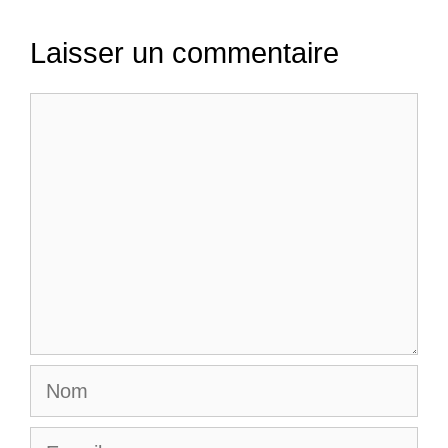
Laisser un commentaire
Commentaire
Nom
E-