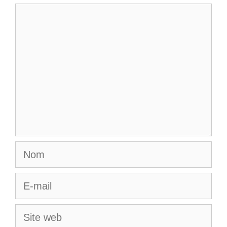
Commentaire
Nom
E-
mail
Site