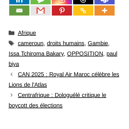
Catégories
Afrique
Étiquettes
cameroun
,
droits humains
,
Gambie
,
Issa Tchiroma Bakary
,
OPPOSITION
,
paul
biya
CAN 2025 : Royal Air Maroc célèbre les
Lions de l’Atlas
Centrafrique : Dologuélé critique le
boycott des élections