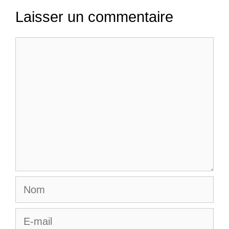
Laisser un commentaire
Commentaire
Nom
E-