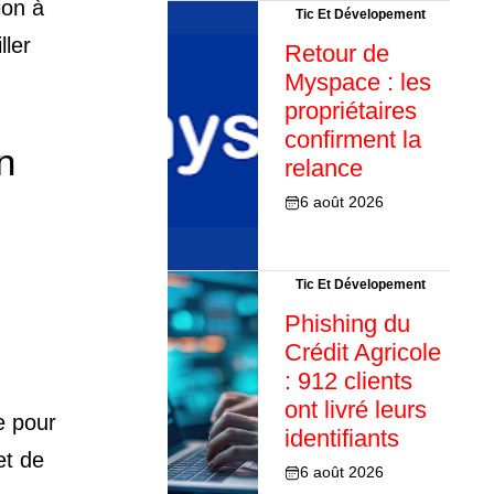
ion à
Tic Et Dévelopement
ller
Retour de
Myspace : les
propriétaires
confirment la
n
relance
6 août 2026
Tic Et Dévelopement
Phishing du
Crédit Agricole
: 912 clients
ont livré leurs
e pour
identifiants
et de
6 août 2026