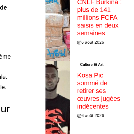
CNLF Burkina :
 de
plus de 141
millions FCFA
saisis en deux
semaines
6 août 2026
ième
Culture Et Art
Kosa Pic
le.
sommé de
le.
retirer ses
œuvres jugées
eur
indécentes
6 août 2026