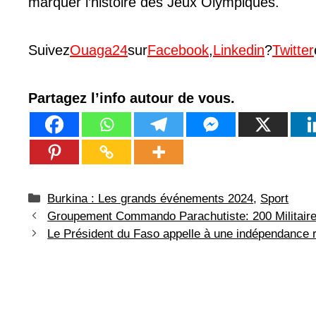
marquer l’histoire des Jeux Olympiques.
Suivez
Ouaga24
sur
Facebook
,
Linkedin
?
Twitter
Partagez l’info autour de vous.
Catégories
Burkina : Les grands événements 2024
,
Sport
Groupement Commando Parachutiste: 200 Militaire
Le Président du Faso appelle à une indépendance r