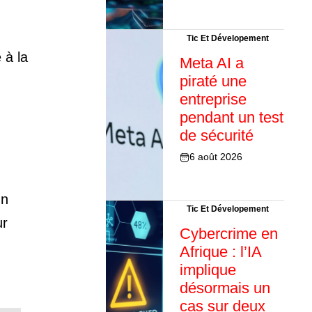
Tic Et Dévelopement
 à la
Meta AI a
piraté une
entreprise
pendant un test
de sécurité
6 août 2026
un
Tic Et Dévelopement
ur
Cybercrime en
Afrique : l’IA
implique
désormais un
cas sur deux