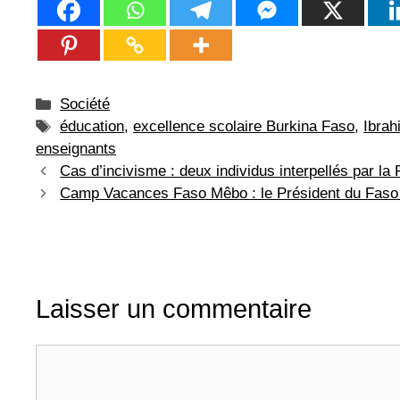
Catégories
Société
Étiquettes
éducation
,
excellence scolaire Burkina Faso
,
Ibrah
enseignants
Cas d’incivisme : deux individus interpellés par l
Camp Vacances Faso Mêbo : le Président du Faso e
Laisser un commentaire
Commentaire