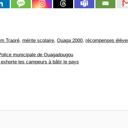
im Traoré
,
mérite scolaire
,
Ouaga 2000
,
récompenses élève
a Police municipale de Ouagadougou
xhorte les campeurs à bâtir le pays