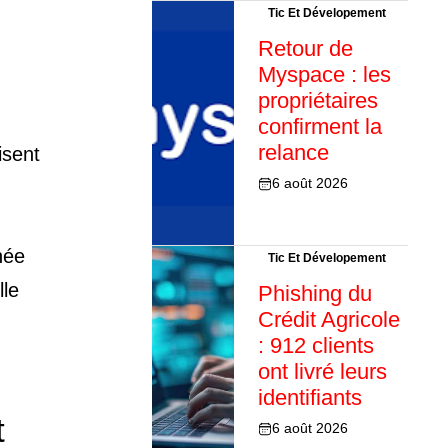
Tic Et Dévelopement
Retour de
Myspace : les
propriétaires
confirment la
relance
isent
6 août 2026
née
Tic Et Dévelopement
lle
Phishing du
Crédit Agricole
: 912 clients
ont livré leurs
identifiants
t
6 août 2026