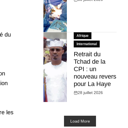
lé du
Afrique
International
Retrait du
Tchad de la
CPI : un
on
nouveau revers
tion
pour La Haye
28 juillet 2026
re les
Load More