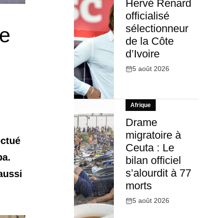
Hervé Renard
officialisé
sélectionneur
ge
de la Côte
d’Ivoire
5 août 2026
Afrique
Drame
migratoire à
ectué
Ceuta : Le
ba.
bilan officiel
s’alourdit à 77
aussi
morts
5 août 2026