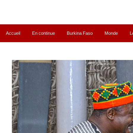
Accueil
En continue
Burkina Faso
Monde
L