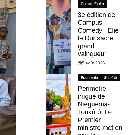
Culture Et Art
3e édition de
Campus
Comedy : Elie
le Dur sacré
grand
vainqueur
5 août 2026
Economie
Société
Périmètre
irrigué de
Niéguéma-
Toukôrô: Le
Premier
ministre met en