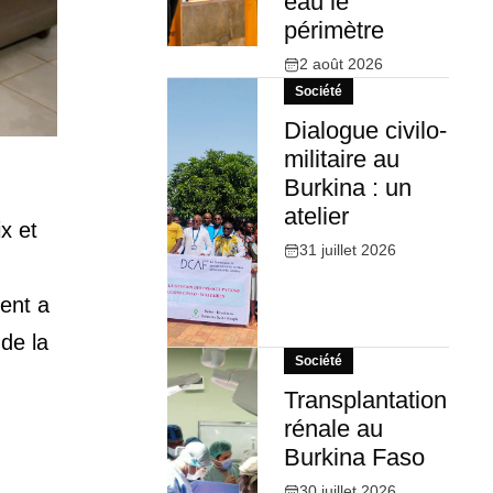
eau le
périmètre
2 août 2026
Société
Dialogue civilo-
militaire au
Burkina : un
atelier
x et
31 juillet 2026
ent a
de la
Société
Transplantation
rénale au
Burkina Faso
30 juillet 2026