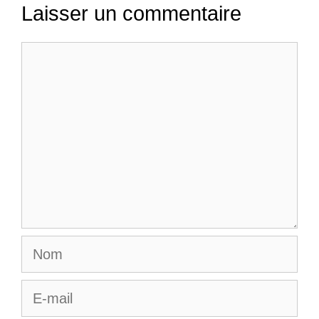
Laisser un commentaire
Commentaire
Nom
E-
mail