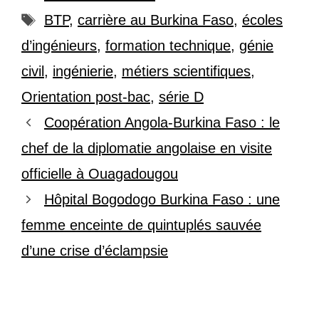
Étiquettes
BTP
,
carrière au Burkina Faso
,
écoles
d’ingénieurs
,
formation technique
,
génie
civil
,
ingénierie
,
métiers scientifiques
,
Orientation post-bac
,
série D
Coopération Angola-Burkina Faso : le
chef de la diplomatie angolaise en visite
officielle à Ouagadougou
Hôpital Bogodogo Burkina Faso : une
femme enceinte de quintuplés sauvée
d’une crise d’éclampsie