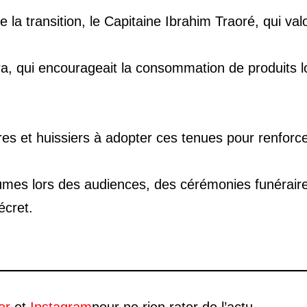
e la transition, le Capitaine Ibrahim Traoré, qui val
ra, qui encourageait la consommation de produits 
ires et huissiers à adopter ces tenues pour renforc
tumes lors des audiences, des cérémonies funéraire
écret.
er
et
Instagram
pour ne rien rater de l’actu