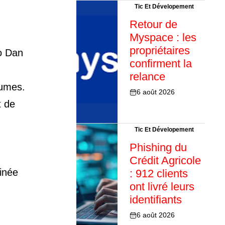
Tic Et Dévelopement
Retour de
Myspace : les
propriétaires
so Dan
confirment la
relance
tumes.
6 août 2026
t de
Tic Et Dévelopement
Phishing du
Crédit Agricole
cinée
: 912 clients
ont livré leurs
identifiants
6 août 2026