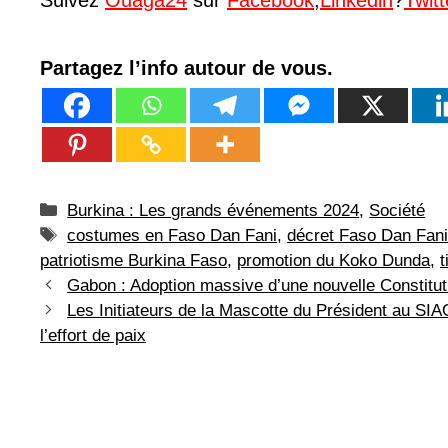
Partagez l’info autour de vous.
Catégories
Burkina : Les grands événements 2024
,
Société
Étiquettes
costumes en Faso Dan Fani
,
décret Faso Dan Fan
patriotisme Burkina Faso
,
promotion du Koko Dunda
,
t
Gabon : Adoption massive d’une nouvelle Constituti
Les Initiateurs de la Mascotte du Président au SIA
l’effort de paix