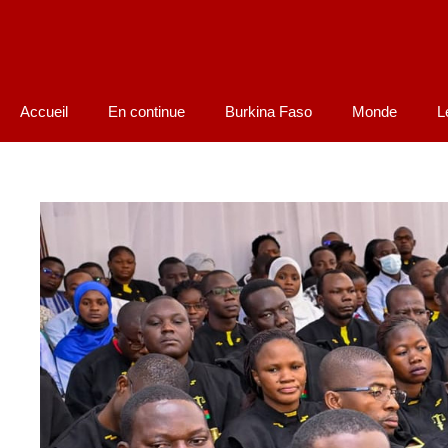
Accueil
En continue
Burkina Faso
Monde
L