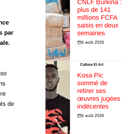
CNLF Burkina :
plus de 141
millions FCFA
nce
saisis en deux
s par
semaines
ale.
6 août 2026
Culture Et Art
aso
Kosa Pic
sommé de
ans
retirer ses
dre
œuvres jugées
nts de
indécentes
6 août 2026