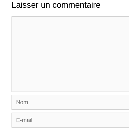
Laisser un commentaire
Commentaire
Nom
E-
mail