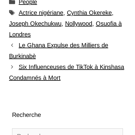
Catégories
People
Étiquettes
Actrice nigériane
,
Cynthia Okereke
,
Joseph Okechukwu
,
Nollywood
,
Osuofia à
Londres
Le Ghana Expulse des Milliers de
Burkinabè
Six Influenceuses de TikTok à Kinshasa
Condamnés à Mort
Recherche
Rechercher :