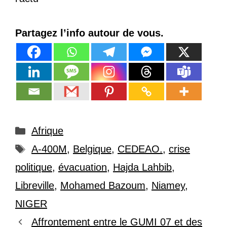
Partagez l’info autour de vous.
Catégories
Afrique
Étiquettes
A-400M
,
Belgique
,
CEDEAO.
,
crise
politique
,
évacuation
,
Hajda Lahbib
,
Libreville
,
Mohamed Bazoum
,
Niamey
,
NIGER
Affrontement entre le GUMI 07 et des