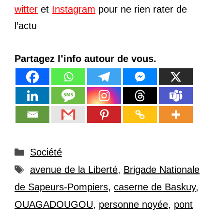
witter
et
Instagram
pour ne rien rater de
l’actu
Partagez l’info autour de vous.
Catégories
Société
Étiquettes
avenue de la Liberté
,
Brigade Nationale
de Sapeurs-Pompiers
,
caserne de Baskuy
,
OUAGADOUGOU
,
personne noyée
,
pont