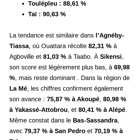
Toulépleu : 88,61 %
Taï : 90,63 %
La tendance est similaire dans
l’Agnéby-
Tiassa
, où Ouattara récolte
82,31 %
à
Agboville et
81,03 %
à Taabo. À
Sikensi
,
son score est légèrement plus bas, à
69,98
%
, mais reste dominant . Dans la région de
La Mé
, les chiffres confirment également
son avance :
75,87 % à Akoupé
,
80,98 %
à Yakassé-Attobrou
, et
80,41 % à Alépé
.
Même constat dans le
Bas-Sassandra
,
avec
79,37 % à San Pedro
et
70,19 % à