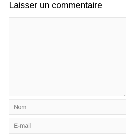
Laisser un commentaire
Commentaire
Nom
E-
mail