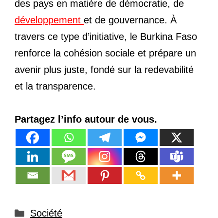
des pays en matière de démocratie, de
développement
et de gouvernance. À
travers ce type d’initiative, le Burkina Faso
renforce la cohésion sociale et prépare un
avenir plus juste, fondé sur la redevabilité
et la transparence.
Partagez l’info autour de vous.
Catégories
Société