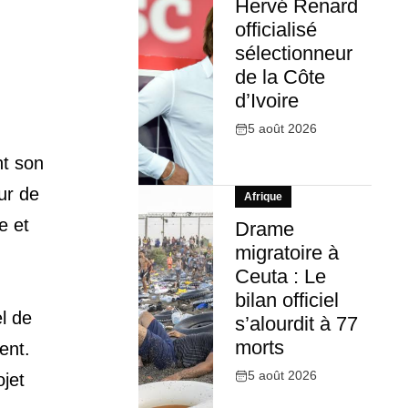
Hervé Renard
officialisé
sélectionneur
de la Côte
d’Ivoire
5 août 2026
nt son
ur de
Afrique
e et
Drame
migratoire à
Ceuta : Le
bilan officiel
l de
s’alourdit à 77
morts
ent.
5 août 2026
ojet