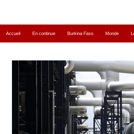
Accueil
En continue
Burkina Faso
Monde
L