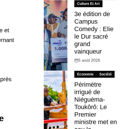
Culture Et Art
3e édition de
Campus
Comedy : Elie
e et
le Dur sacré
ernant
grand
vainqueur
5 août 2026
Economie
Société
Après
Périmètre
irrigué de
Niéguéma-
Toukôrô: Le
Premier
e
ministre met en