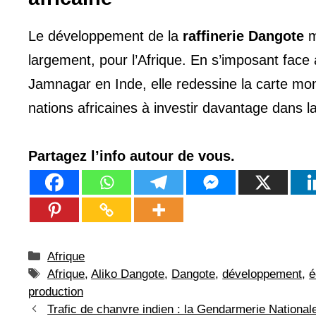
Le développement de la
raffinerie Dangote
m
largement, pour l’Afrique. En s’imposant face
Jamnagar en Inde, elle redessine la carte mon
nations africaines à investir davantage dans l
Partagez l’info autour de vous.
Catégories
Afrique
Étiquettes
Afrique
,
Aliko Dangote
,
Dangote
,
développement
,
é
production
Trafic de chanvre indien : la Gendarmerie National