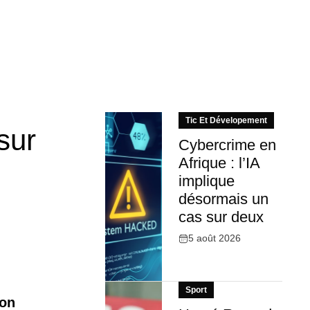
Tic Et Dévelopement
sur
Cybercrime en
Afrique : l’IA
implique
désormais un
cas sur deux
5 août 2026
Sport
ion