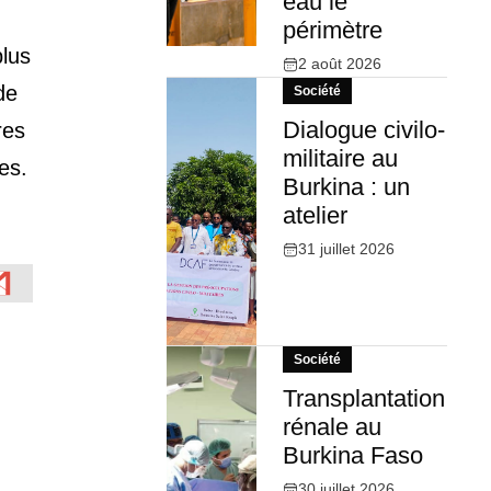
eau le
périmètre
plus
2 août 2026
de
Société
Dialogue civilo-
res
militaire au
es.
Burkina : un
atelier
31 juillet 2026
Société
Transplantation
rénale au
Burkina Faso
30 juillet 2026