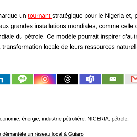
arque un
tournant
stratégique pour le Nigeria et, 
 aux grandes installations mondiales, comme celle 
diale du pétrole. Ce modèle pourrait inspirer d’aut
a transformation locale de leurs ressources naturell
conomie
,
énergie
,
industrie pétrolière
,
NIGERIA
,
pétrole
,
e démantèle un réseau local à Guiaro