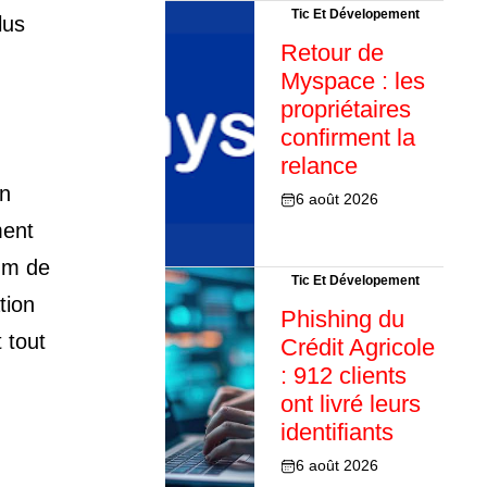
Tic Et Dévelopement
lus
Retour de
Myspace : les
propriétaires
confirment la
relance
En
6 août 2026
ment
mum de
Tic Et Dévelopement
tion
Phishing du
 tout
Crédit Agricole
: 912 clients
ont livré leurs
identifiants
6 août 2026