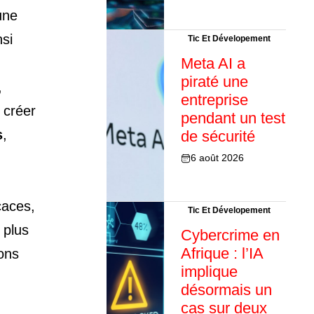
une
si
Tic Et Dévelopement
Meta AI a
piraté une
,
entreprise
 créer
pendant un test
s
,
de sécurité
6 août 2026
caces,
Tic Et Dévelopement
 plus
Cybercrime en
Afrique : l’IA
ions
implique
désormais un
cas sur deux