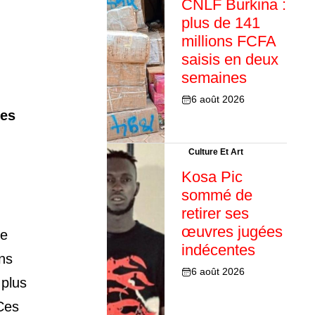
CNLF Burkina :
plus de 141
millions FCFA
saisis en deux
semaines
6 août 2026
des
Culture Et Art
Kosa Pic
sommé de
retirer ses
œuvres jugées
e
indécentes
ns
6 août 2026
 plus
Ces