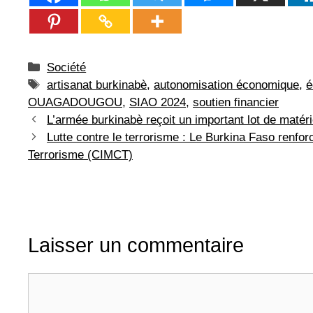
Catégories
Société
Étiquettes
artisanat burkinabè
,
autonomisation économique
,
é
OUAGADOUGOU
,
SIAO 2024
,
soutien financier
L’armée burkinabè reçoit un important lot de matéri
Lutte contre le terrorisme : Le Burkina Faso renfor
Terrorisme (CIMCT)
Laisser un commentaire
Commentaire