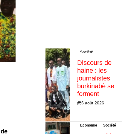
Société
Discours de
haine : les
journalistes
burkinabè se
forment
6 août 2026
Economie
Société
 de