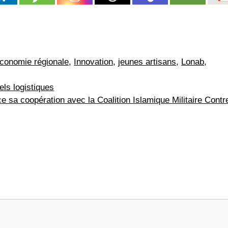
conomie régionale
,
Innovation
,
jeunes artisans
,
Lonab
,
els logistiques
ce sa coopération avec la Coalition Islamique Militaire Contr