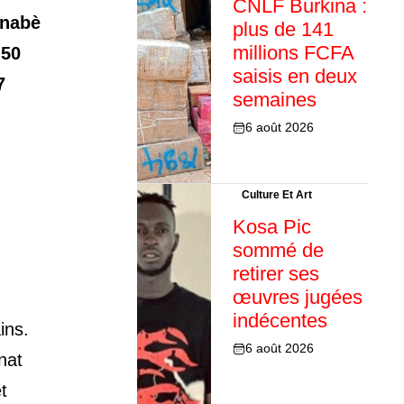
CNLF Burkina :
inabè
plus de 141
millions FCFA
 50
saisis en deux
7
semaines
6 août 2026
Culture Et Art
Kosa Pic
sommé de
retirer ses
œuvres jugées
indécentes
ins.
6 août 2026
nat
t