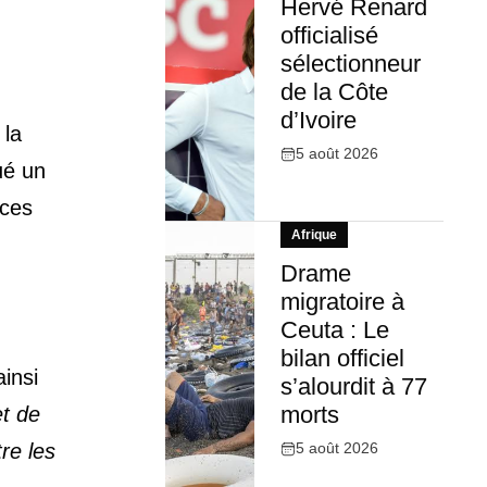
Hervé Renard
officialisé
sélectionneur
de la Côte
d’Ivoire
 la
5 août 2026
ué un
rces
Afrique
Drame
migratoire à
Ceuta : Le
bilan officiel
insi
s’alourdit à 77
morts
et de
re les
5 août 2026