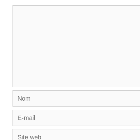
Commentaire
Nom
E-
mail
Site