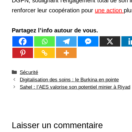
DGPN, soulignant l’engagement total de son i
renforcer leur coopération pour
une action
plu
Partagez l’info autour de vous.
Catégories
Sécurité
Digitalisation des soins : le Burkina en pointe
Sahel : l’AES valorise son potentiel minier à Riyad
Laisser un commentaire