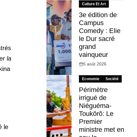
Culture Et Art
3e édition de
Campus
Comedy : Elie
le Dur sacré
grand
trés
vainqueur
er la
5 août 2026
kina
Economie
Société
Périmètre
irrigué de
Niéguéma-
Toukôrô: Le
Premier
é le
ministre met en