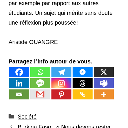
par exemple par rapport aux autres
étudiants. Un sujet qui mérite sans doute
une réflexion plus poussée!
Aristide OUANGRE
Partagez l’info autour de vous.
Catégories
Société
Burkina Faso : « Nous devons rester