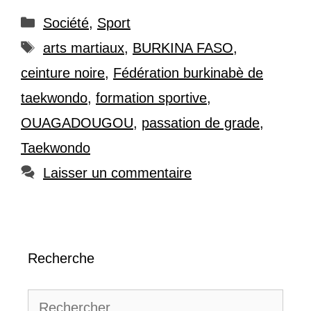
Catégories
Société
,
Sport
Étiquettes
arts martiaux
,
BURKINA FASO
,
ceinture noire
,
Fédération burkinabè de
taekwondo
,
formation sportive
,
OUAGADOUGOU
,
passation de grade
,
Taekwondo
Laisser un commentaire
Recherche
Rechercher :