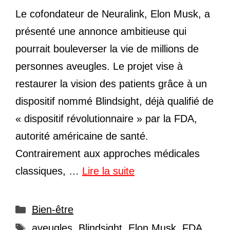
Le cofondateur de Neuralink, Elon Musk, a
présenté une annonce ambitieuse qui
pourrait bouleverser la vie de millions de
personnes aveugles. Le projet vise à
restaurer la vision des patients grâce à un
dispositif nommé Blindsight, déjà qualifié de
« dispositif révolutionnaire » par la FDA,
autorité américaine de santé.
Contrairement aux approches médicales
classiques, …
Lire la suite
Catégories
Bien-être
Étiquettes
aveugles
,
Blindsight
,
Elon Musk
,
FDA
,