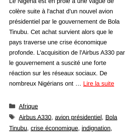
Le Nigéria est en proie à une vague de
colère suite à l’achat d’un nouvel avion
présidentiel par le gouvernement de Bola
Tinubu. Cet achat survient alors que le
pays traverse une crise économique
profonde. L’acquisition de l’Airbus A330 par
le gouvernement a suscité une forte
réaction sur les réseaux sociaux. De
nombreux Nigérians ont …
Lire la suite
Catégories
Afrique
Étiquettes
Airbus A330
,
avion présidentiel
,
Bola
Tinubu
,
crise économique
,
indignation
,