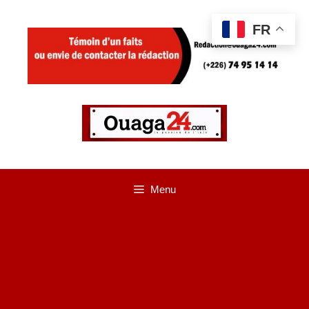
Aller
FR
au
contenu
Menu