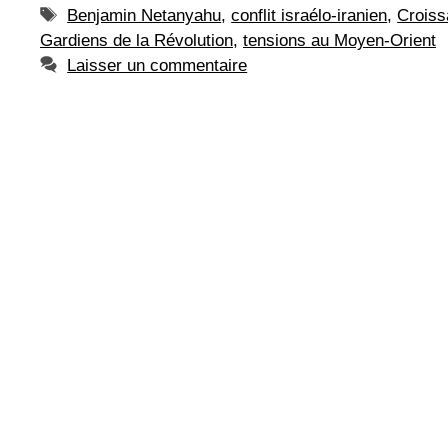
Étiquettes
Benjamin Netanyahu
,
conflit israélo-iranien
,
Croiss
Gardiens de la Révolution
,
tensions au Moyen-Orient
Laisser un commentaire