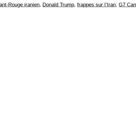
ant-Rouge iranien
,
Donald Trump
,
frappes sur l’Iran
,
G7 Can