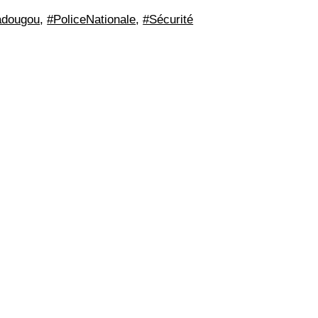
adougou
,
#PoliceNationale
,
#Sécurité