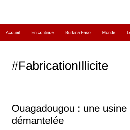
Accueil
En continue
Burkina Faso
Monde
L
#FabricationIllicite
Ouagadougou : une usine de 
démantelée