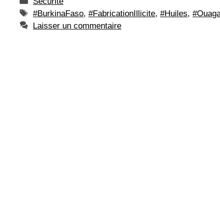
Catégories
Sécurité
Étiquettes
#BurkinaFaso
,
#FabricationIllicite
,
#Huiles
,
#Ouag
Laisser un commentaire