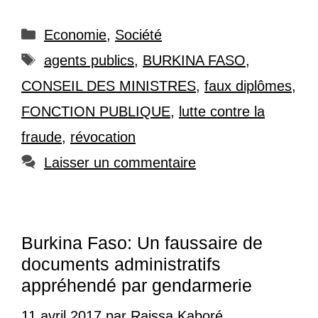
Catégories
Economie
,
Société
Étiquettes
agents publics
,
BURKINA FASO
,
CONSEIL DES MINISTRES
,
faux diplômes
,
FONCTION PUBLIQUE
,
lutte contre la
fraude
,
révocation
Laisser un commentaire
Burkina Faso: Un faussaire de
documents administratifs
appréhendé par gendarmerie
11 avril 2017
par
Raissa Kaboré