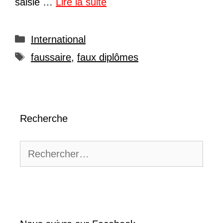
saisie …
Lire la suite
Catégories
International
Étiquettes
faussaire
,
faux diplômes
Recherche
Rechercher :