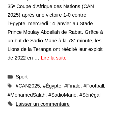
35ᵉ Coupe d’Afrique des Nations (CAN
2025) après une victoire 1-0 contre
l’Égypte, mercredi 14 janvier au Stade
Prince Moulay Abdellah de Rabat. Grâce à
un but de Sadio Mané à la 78ᵉ minute, les
Lions de la Teranga ont réédité leur exploit
de 2022 en …
Lire la suite
Catégories
Sport
Étiquettes
#CAN2025
,
#Égypte
,
#Finale
,
#Football
,
#MohamedSalah
,
#SadioMané
,
#Sénégal
Laisser un commentaire