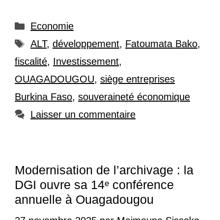
Catégories
Economie
Étiquettes
ALT
,
développement
,
Fatoumata Bako
,
fiscalité
,
Investissement
,
OUAGADOUGOU
,
siège entreprises
Burkina Faso
,
souveraineté économique
Laisser un commentaire
Modernisation de l’archivage : la
DGI ouvre sa 14ᵉ conférence
annuelle à Ouagadougou