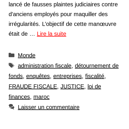
lancé de fausses plaintes judiciaires contre
d’anciens employés pour maquiller des
irrégularités. L’objectif de cette manœuvre
était de …
Lire la suite
Catégories
Monde
Étiquettes
administration fiscale
,
détournement de
fonds
,
enquêtes
,
entreprises
,
fiscalité
,
FRAUDE FISCALE
,
JUSTICE
,
loi de
finances
,
maroc
Laisser un commentaire