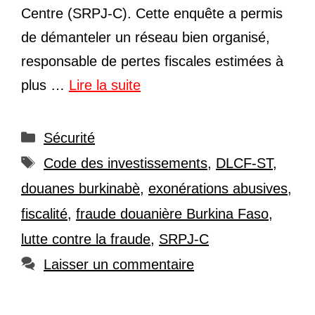
Centre (SRPJ-C). Cette enquête a permis
de démanteler un réseau bien organisé,
responsable de pertes fiscales estimées à
plus …
Lire la suite
Catégories
Sécurité
Étiquettes
Code des investissements
,
DLCF-ST
,
douanes burkinabè
,
exonérations abusives
,
fiscalité
,
fraude douanière Burkina Faso
,
lutte contre la fraude
,
SRPJ-C
Laisser un commentaire