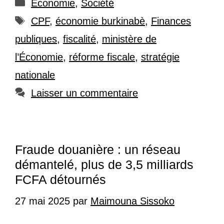
Catégories
Economie
,
Société
Étiquettes
CPF
,
économie burkinabè
,
Finances
publiques
,
fiscalité
,
ministère de
l’Économie
,
réforme fiscale
,
stratégie
nationale
Laisser un commentaire
Fraude douanière : un réseau
démantelé, plus de 3,5 milliards
FCFA détournés
27 mai 2025
par
Maimouna Sissoko