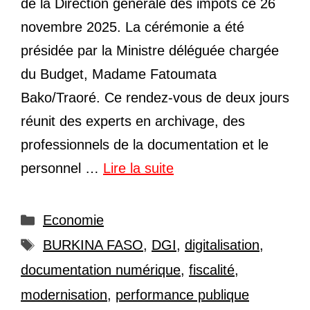
de la Direction générale des impôts ce 26
novembre 2025. La cérémonie a été
présidée par la Ministre déléguée chargée
du Budget, Madame Fatoumata
Bako/Traoré. Ce rendez-vous de deux jours
réunit des experts en archivage, des
professionnels de la documentation et le
personnel …
Lire la suite
Catégories
Economie
Étiquettes
BURKINA FASO
,
DGI
,
digitalisation
,
documentation numérique
,
fiscalité
,
modernisation
,
performance publique