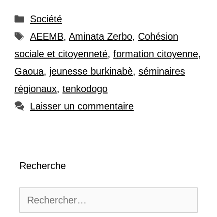
Catégories
Société
Étiquettes
AEEMB
,
Aminata Zerbo
,
Cohésion
sociale et citoyenneté
,
formation citoyenne
,
Gaoua
,
jeunesse burkinabè
,
séminaires
régionaux
,
tenkodogo
Laisser un commentaire
Recherche
Rechercher :