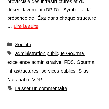
provinciale des infrastructures et du
désenclavement (DPID) . Symbolise la
présence de l’État dans chaque structure
…
Lire la suite
Catégories
Société
Étiquettes
administration publique Gourma
,
excellence administrative
,
FDS
,
Gourma
,
infrastructures
,
services publics
,
Silas
Nacanabo
,
VDP
Laisser un commentaire