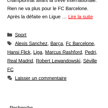
championnat avant la trêve internationale.
Rien ne va plus pour le FC Barcelone.
Après la défaite en Ligue …
Lire la suite
Catégories
Sport
Étiquettes
Alexis Sanchez
,
Barça
,
Fc Barcelone
,
Hansi Flick
,
Liga
,
Marcus Rashford
,
Pedri
,
Real Madrid
,
Robert Lewandowski
,
Séville
FC
Laisser un commentaire
Recherche