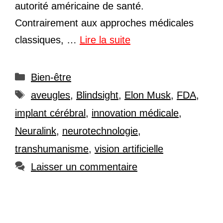
autorité américaine de santé.
Contrairement aux approches médicales
classiques, …
Lire la suite
Catégories
Bien-être
Étiquettes
aveugles
,
Blindsight
,
Elon Musk
,
FDA
,
implant cérébral
,
innovation médicale
,
Neuralink
,
neurotechnologie
,
transhumanisme
,
vision artificielle
Laisser un commentaire