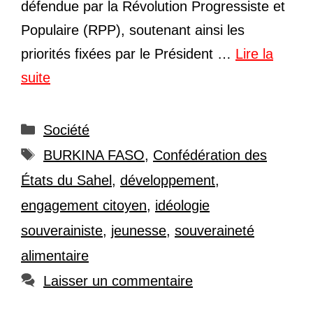
défendue par la Révolution Progressiste et
Populaire (RPP), soutenant ainsi les
priorités fixées par le Président …
Lire la
suite
Catégories
Société
Étiquettes
BURKINA FASO
,
Confédération des
États du Sahel
,
développement
,
engagement citoyen
,
idéologie
souverainiste
,
jeunesse
,
souveraineté
alimentaire
Laisser un commentaire