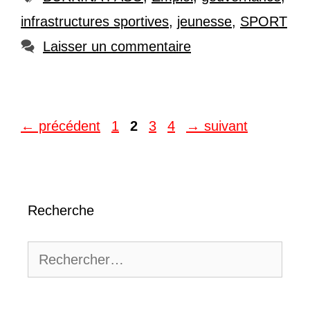
infrastructures sportives
,
jeunesse
,
SPORT
Laisser un commentaire
Page
Page
Page
Page
←
précédent
1
2
3
4
→
suivant
Recherche
Rechercher :