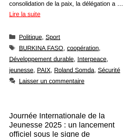
consolidation de la paix, la délégation a …
Lire la suite
Catégories
Politique
,
Sport
Étiquettes
BURKINA FASO
,
coopération
,
Développement durable
,
Interpeace
,
jeunesse
,
PAIX
,
Roland Somda
,
Sécurité
Laisser un commentaire
Journée Internationale de la
Jeunesse 2025 : un lancement
officiel sous le signe de