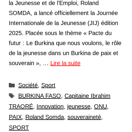
la Jeunesse et de l’Emploi, Roland
SOMDA, a lancé officiellement la Journée
Internationale de la Jeunesse (JIJ) édition
2025. Placée sous le thème « Pacte du
futur : Le Burkina que nous voulons, le rôle
de la jeunesse dans un Burkina de paix et
souverain », …
Lire la suite
Catégories
Société
,
Sport
Étiquettes
BURKINA FASO
,
Capitaine Ibrahim
TRAORÉ
,
Innovation
,
jeunesse
,
ONU
,
PAIX
,
Roland Somda
,
souveraineté
,
SPORT