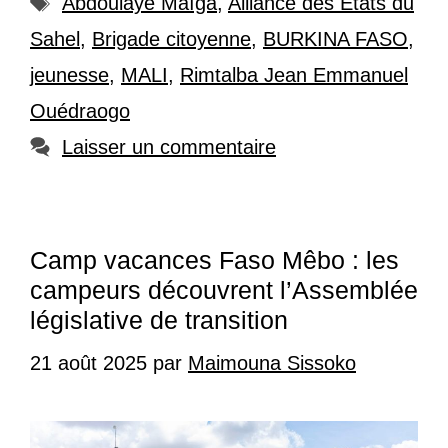
Abdoulaye Maïga
,
Alliance des États du
Sahel
,
Brigade citoyenne
,
BURKINA FASO
,
jeunesse
,
MALI
,
Rimtalba Jean Emmanuel
Ouédraogo
Laisser un commentaire
Camp vacances Faso Mêbo : les
campeurs découvrent l’Assemblée
législative de transition
21 août 2025
par
Maimouna Sissoko