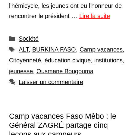
l’hémicycle, les jeunes ont eu l’honneur de
rencontrer le président …
Lire la suite
Catégories
Société
Étiquettes
ALT
,
BURKINA FASO
,
Camp vacances
,
Citoyenneté
,
éducation civique
,
institutions
,
jeunesse
,
Ousmane Bougouma
Laisser un commentaire
Camp vacances Faso Mêbo : le
Général ZAGRÉ partage cinq
leçons aux campeurs