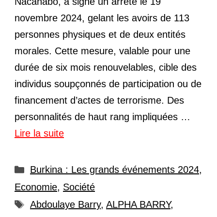
Nacanabo, a signé un arrêté le 19
novembre 2024, gelant les avoirs de 113
personnes physiques et de deux entités
morales. Cette mesure, valable pour une
durée de six mois renouvelables, cible des
individus soupçonnés de participation ou de
financement d’actes de terrorisme. Des
personnalités de haut rang impliquées …
Lire la suite
Catégories
Burkina : Les grands événements 2024
,
Economie
,
Société
Étiquettes
Abdoulaye Barry
,
ALPHA BARRY
,