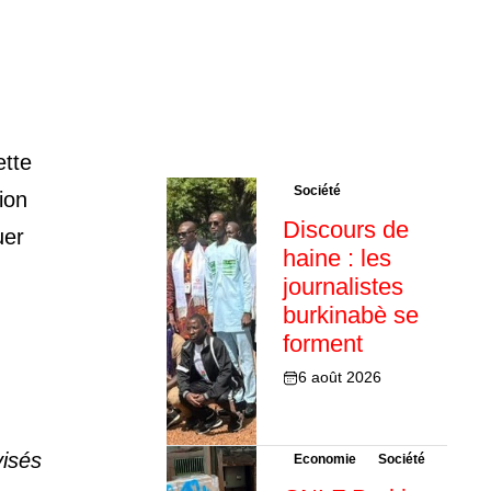
n
ette
Société
ion
Discours de
uer
haine : les
journalistes
burkinabè se
forment
6 août 2026
visés
Economie
Société