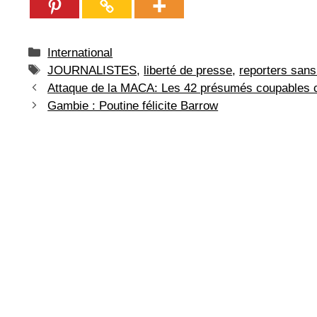
Catégories
International
Étiquettes
JOURNALISTES
,
liberté de presse
,
reporters sans
Attaque de la MACA: Les 42 présumés coupables c
Gambie : Poutine félicite Barrow