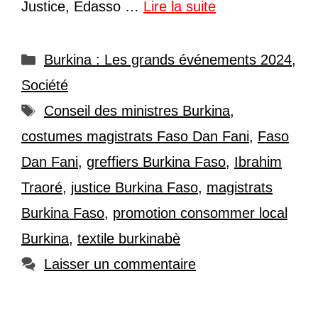
Justice, Edasso …
Lire la suite
Catégories
Burkina : Les grands événements 2024
,
Société
Étiquettes
Conseil des ministres Burkina
,
costumes magistrats Faso Dan Fani
,
Faso
Dan Fani
,
greffiers Burkina Faso
,
Ibrahim
Traoré
,
justice Burkina Faso
,
magistrats
Burkina Faso
,
promotion consommer local
Burkina
,
textile burkinabè
Laisser un commentaire