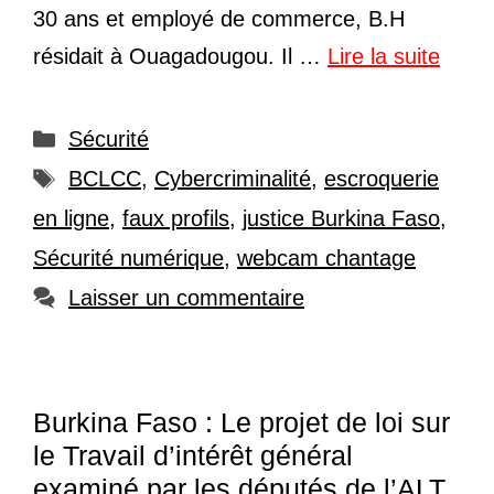
30 ans et employé de commerce, B.H
résidait à Ouagadougou. Il …
Lire la suite
Catégories
Sécurité
Étiquettes
BCLCC
,
Cybercriminalité
,
escroquerie
en ligne
,
faux profils
,
justice Burkina Faso
,
Sécurité numérique
,
webcam chantage
Laisser un commentaire
Burkina Faso : Le projet de loi sur
le Travail d’intérêt général
examiné par les députés de l’ALT