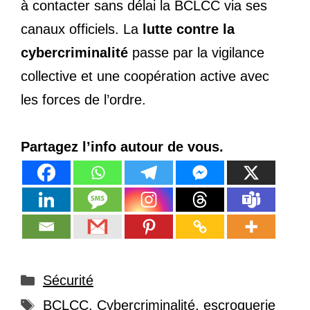
à contacter sans délai la BCLCC via ses
canaux officiels. La
lutte contre la
cybercriminalité
passe par la vigilance
collective et une coopération active avec
les forces de l’ordre.
Partagez l’info autour de vous.
Catégories
Sécurité
Étiquettes
BCLCC
,
Cybercriminalité
,
escroquerie