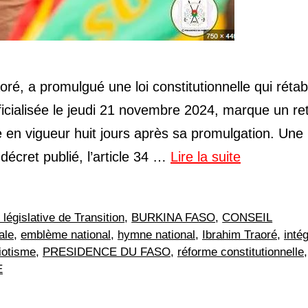
ré, a promulgué une loi constitutionnelle qui rétabl
fficialisée le jeudi 21 novembre 2024, marque un re
e en vigueur huit jours après sa promulgation. Une
écret publié, l’article 34 …
Lire la suite
législative de Transition
,
BURKINA FASO
,
CONSEIL
ale
,
emblème national
,
hymne national
,
Ibrahim Traoré
,
inté
iotisme
,
PRESIDENCE DU FASO
,
réforme constitutionnelle
,
E