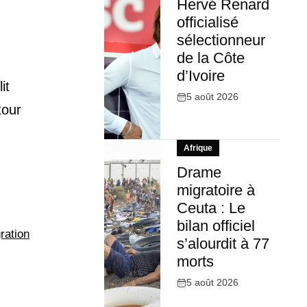
Hervé Renard
officialisé
sélectionneur
de la Côte
d’Ivoire
it
5 août 2026
tour
Afrique
Drame
migratoire à
Ceuta : Le
bilan officiel
gration
s’alourdit à 77
morts
5 août 2026