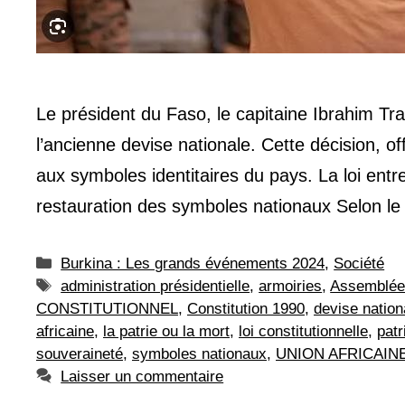
Le président du Faso, le capitaine Ibrahim Trao
l’ancienne devise nationale. Cette décision, o
aux symboles identitaires du pays. La loi entr
restauration des symboles nationaux Selon le d
Catégories
Burkina : Les grands événements 2024
,
Société
Étiquettes
administration présidentielle
,
armoiries
,
Assemblée 
CONSTITUTIONNEL
,
Constitution 1990
,
devise nation
africaine
,
la patrie ou la mort
,
loi constitutionnelle
,
patr
souveraineté
,
symboles nationaux
,
UNION AFRICAIN
Laisser un commentaire