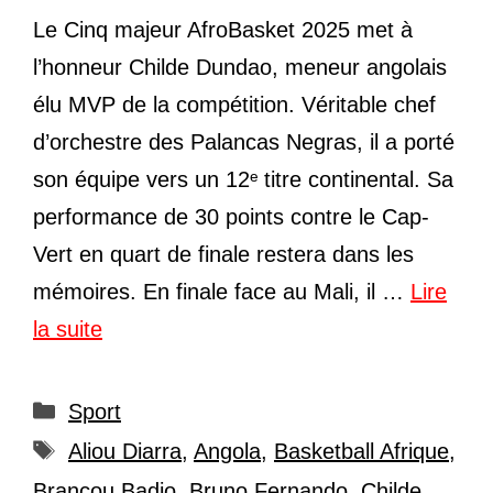
Le Cinq majeur AfroBasket 2025 met à
l’honneur Childe Dundao, meneur angolais
élu MVP de la compétition. Véritable chef
d’orchestre des Palancas Negras, il a porté
son équipe vers un 12ᵉ titre continental. Sa
performance de 30 points contre le Cap-
Vert en quart de finale restera dans les
mémoires. En finale face au Mali, il …
Lire
la suite
Catégories
Sport
Étiquettes
Aliou Diarra
,
Angola
,
Basketball Afrique
,
Brancou Badio
,
Bruno Fernando
,
Childe