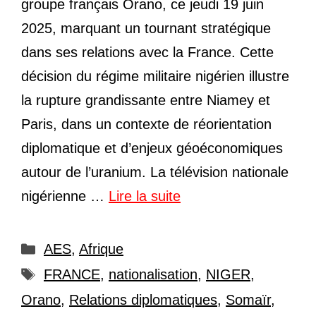
groupe français Orano, ce jeudi 19 juin
2025, marquant un tournant stratégique
dans ses relations avec la France. Cette
décision du régime militaire nigérien illustre
la rupture grandissante entre Niamey et
Paris, dans un contexte de réorientation
diplomatique et d’enjeux géoéconomiques
autour de l’uranium. La télévision nationale
nigérienne …
Lire la suite
Catégories
AES
,
Afrique
Étiquettes
FRANCE
,
nationalisation
,
NIGER
,
Orano
,
Relations diplomatiques
,
Somaïr
,