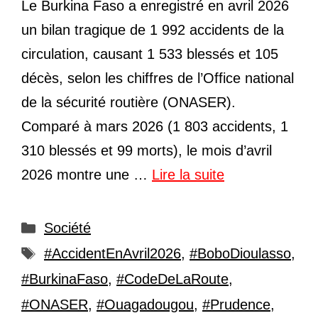
Le Burkina Faso a enregistré en avril 2026
un bilan tragique de 1 992 accidents de la
circulation, causant 1 533 blessés et 105
décès, selon les chiffres de l’Office national
de la sécurité routière (ONASER).
Comparé à mars 2026 (1 803 accidents, 1
310 blessés et 99 morts), le mois d’avril
2026 montre une …
Lire la suite
Catégories
Société
Étiquettes
#AccidentEnAvril2026
,
#BoboDioulasso
,
#BurkinaFaso
,
#CodeDeLaRoute
,
#ONASER
,
#Ouagadougou
,
#Prudence
,