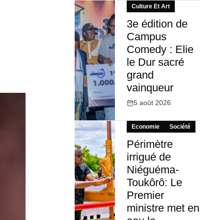
Culture Et Art
3e édition de
Campus
Comedy : Elie
le Dur sacré
grand
vainqueur
5 août 2026
Economie
Société
Périmètre
irrigué de
Niéguéma-
Toukôrô: Le
Premier
ministre met en