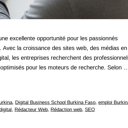
ne excellente opportunité pour les passionnés
 Avec la croissance des sites web, des médias en 
tal, les entreprises recherchent des professionnel
é optimisés pour les moteurs de recherche. Selon
rkina
,
Digital Business School Burkina Faso
,
emploi Burkin
igital
,
Rédacteur Web
,
Rédaction web
,
SEO