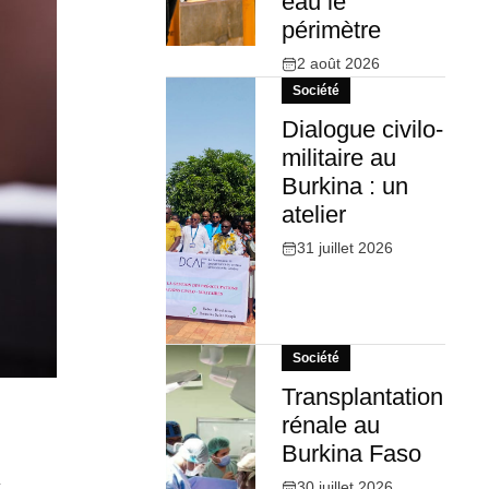
eau le
périmètre
2 août 2026
Société
Dialogue civilo-
militaire au
Burkina : un
atelier
31 juillet 2026
Société
Transplantation
rénale au
Burkina Faso
x
30 juillet 2026