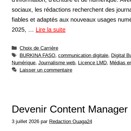
sociaux, les rédactions recherchent des journ
fiables et adaptés aux nouveaux usages numér
2025, …
Lire la suite
Catégories
Choix de Carrière
Étiquettes
BURKINA FASO
,
communication digitale
,
Digital 
Numérique
,
Journalisme web
,
Licence LMD
,
Médias en
Laisser un commentaire
Devenir Content Manager 
3 juillet 2026
par
Redaction Ouaga24