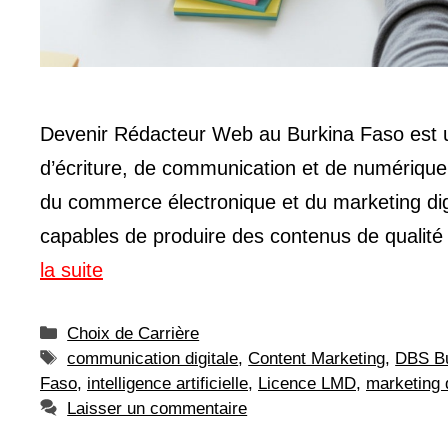
Devenir Rédacteur Web au Burkina Faso est u
d’écriture, de communication et de numérique.
du commerce électronique et du marketing digi
capables de produire des contenus de qualit
la suite
Catégories
Choix de Carrière
Étiquettes
communication digitale
,
Content Marketing
,
DBS Bu
Faso
,
intelligence artificielle
,
Licence LMD
,
marketing d
Laisser un commentaire