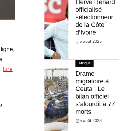
Hervé Renard
officialisé
sélectionneur
de la Côte
d’Ivoire
5 août 2026
ligne,
s
Afrique
 …
Lire
Drame
migratoire à
Ceuta : Le
bilan officiel
s’alourdit à 77
a
morts
5 août 2026