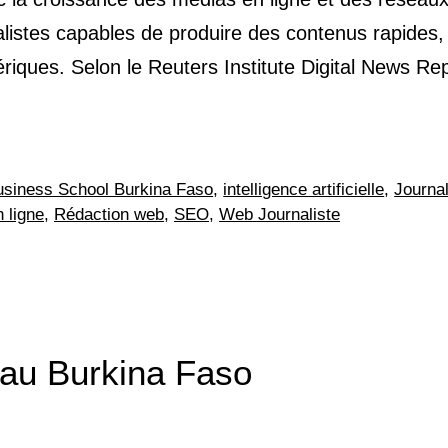
alistes capables de produire des contenus rapides,
iques. Selon le Reuters Institute Digital News Re
Business School Burkina Faso
,
intelligence artificielle
,
Journa
 ligne
,
Rédaction web
,
SEO
,
Web Journaliste
au Burkina Faso