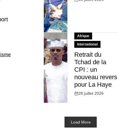
port
Afrique
International
Retrait du
lisme
Tchad de la
CPI : un
nouveau revers
pour La Haye
28 juillet 2026
Load More