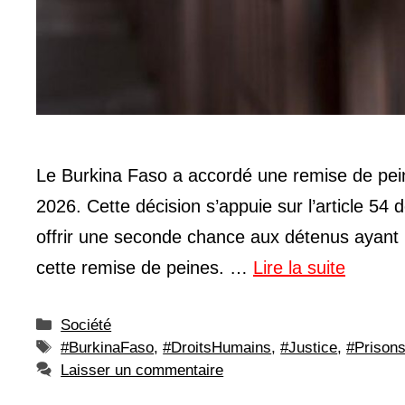
Le Burkina Faso a accordé une remise de pein
2026. Cette décision s’appuie sur l’article 54 d
offrir une seconde chance aux détenus ayant mo
cette remise de peines. …
Lire la suite
Catégories
Société
Étiquettes
#BurkinaFaso
,
#DroitsHumains
,
#Justice
,
#Prison
Laisser un commentaire