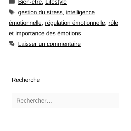
Catégories
Bien-être
,
Lifestyle
Étiquettes
gestion du stress
,
intelligence
émotionnelle
,
régulation émotionnelle
,
rôle
et importance des émotions
Laisser un commentaire
Recherche
Rechercher :