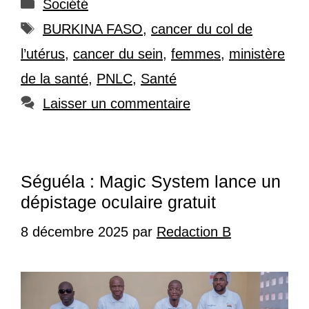
Catégories
Société
Étiquettes
BURKINA FASO
,
cancer du col de
l’utérus
,
cancer du sein
,
femmes
,
ministère
de la santé
,
PNLC
,
Santé
Laisser un commentaire
Séguéla : Magic System lance un
dépistage oculaire gratuit
8 décembre 2025
par
Redaction B