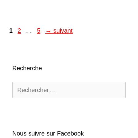
Page
Page
Page
1
2
…
5
→
suivant
Recherche
Rechercher :
Nous suivre sur Facebook