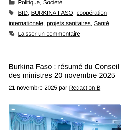
Catégories
Politique
,
Société
Étiquettes
BID
,
BURKINA FASO
,
coopération
internationale
,
projets sanitaires
,
Santé
Laisser un commentaire
Burkina Faso : résumé du Conseil
des ministres 20 novembre 2025
21 novembre 2025
par
Redaction B