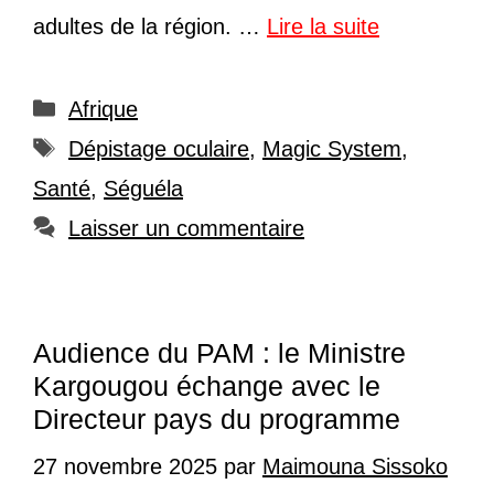
adultes de la région. …
Lire la suite
Catégories
Afrique
Étiquettes
Dépistage oculaire
,
Magic System
,
Santé
,
Séguéla
Laisser un commentaire
Audience du PAM : le Ministre
Kargougou échange avec le
Directeur pays du programme
27 novembre 2025
par
Maimouna Sissoko