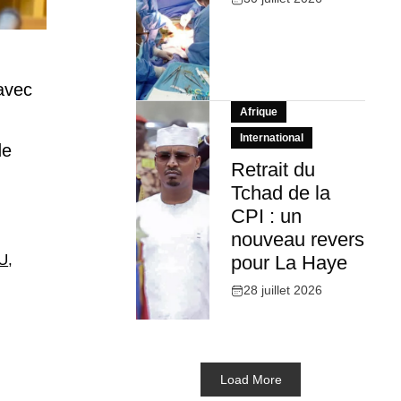
avec
Afrique
International
de
Retrait du
Tchad de la
CPI : un
nouveau revers
U
,
pour La Haye
28 juillet 2026
Load More