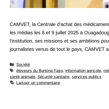
CAMVET, la Centrale d’achat des médicaments
les médias les 8 et 9 juillet 2025 à Ouagadoug
l’institution, ses missions et ses ambitions p
journalistes venus de tout le pays, CAMVET 
Catégories
Société
Étiquettes
éleveurs du Burkina Faso
,
information agricole
,
mé
santé animale
,
Sécurité sanitaire
,
services publics
Laisser un commentaire