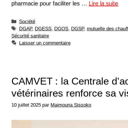
pharmacie pour faciliter les …
Lire la suite
Catégories
Société
Étiquettes
DGAP
,
DGESS
,
DGOS
,
DGSP
,
mutuelle des chauf
Sécurité sanitaire
Laisser un commentaire
CAMVET : la Centrale d’a
vétérinaires renforce sa v
10 juillet 2025
par
Maimouna Sissoko