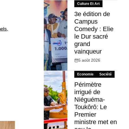
Culture Et Art
3e édition de
Campus
Comedy : Elie
nels
,
le Dur sacré
grand
vainqueur
5 août 2026
Economie
Société
Périmètre
irrigué de
Niéguéma-
Toukôrô: Le
Premier
ministre met en