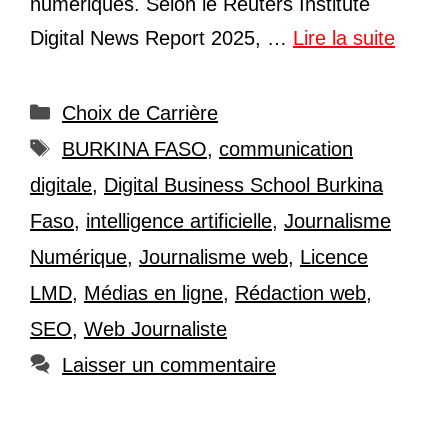
numériques. Selon le Reuters Institute
Digital News Report 2025, …
Lire la suite
Catégories
Choix de Carrière
Étiquettes
BURKINA FASO
,
communication
digitale
,
Digital Business School Burkina
Faso
,
intelligence artificielle
,
Journalisme
Numérique
,
Journalisme web
,
Licence
LMD
,
Médias en ligne
,
Rédaction web
,
SEO
,
Web Journaliste
Laisser un commentaire