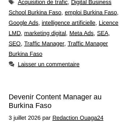
Étiquettes
Acquisition de trafic
,
Digital Business
School Burkina Faso
,
emploi Burkina Faso
,
Google Ads
,
intelligence artificielle
,
Licence
LMD
,
marketing digital
,
Meta Ads
,
SEA
,
SEO
,
Traffic Manager
,
Traffic Manager
Burkina Faso
Laisser un commentaire
Devenir Content Manager au
Burkina Faso
3 juillet 2026
par
Redaction Ouaga24