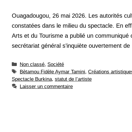
Ouagadougou, 26 mai 2026. Les autorités cultu
constatées dans le milieu du spectacle. En eff
Arts et du Tourisme a publié un communiqué o
secrétariat général s’inquiète ouvertement d
Catégories
Non classé
,
Société
Étiquettes
Bètamou Fidèle Aymar Tamini
,
Créations artistiqu
Spectacle Burkina
,
statut de l’artiste
Laisser un commentaire