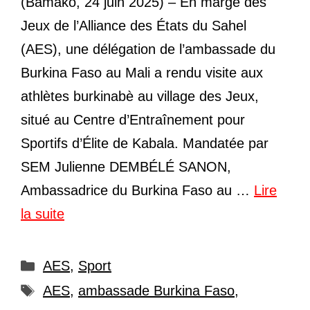
(Bamako, 24 juin 2025) – En marge des
Jeux de l’Alliance des États du Sahel
(AES), une délégation de l’ambassade du
Burkina Faso au Mali a rendu visite aux
athlètes burkinabè au village des Jeux,
situé au Centre d’Entraînement pour
Sportifs d’Élite de Kabala. Mandatée par
SEM Julienne DEMBÉLÉ SANON,
Ambassadrice du Burkina Faso au …
Lire
la suite
Catégories
AES
,
Sport
Étiquettes
AES
,
ambassade Burkina Faso
,