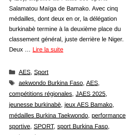
Salamatou Maïga de Bamako. Avec cinq
médailles, dont deux en or, la délégation
burkinabè termine à la deuxième place du
classement général, juste derrière le Niger.
Deux …
Lire la suite
Catégories
AES
,
Sport
Étiquettes
aekwondo Burkina Faso
,
AES
,
compétitions régionales
,
JAES 2025
,
jeunesse burkinabè
,
jeux AES Bamako
,
médailles Burkina Taekwondo
,
performance
sportive
,
SPORT
,
sport Burkina Faso
,