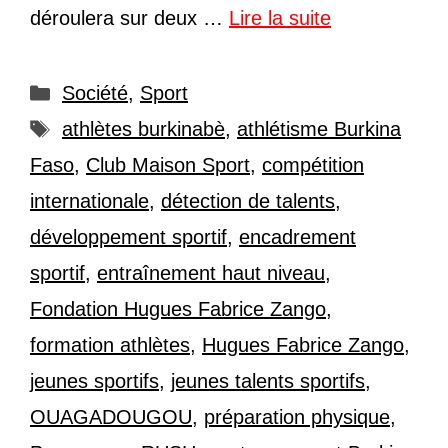
déroulera sur deux …
Lire la suite
Catégories
Société
,
Sport
Étiquettes
athlètes burkinabè
,
athlétisme Burkina
Faso
,
Club Maison Sport
,
compétition
internationale
,
détection de talents
,
développement sportif
,
encadrement
sportif
,
entraînement haut niveau
,
Fondation Hugues Fabrice Zango
,
formation athlètes
,
Hugues Fabrice Zango
,
jeunes sportifs
,
jeunes talents sportifs
,
OUAGADOUGOU
,
préparation physique
,