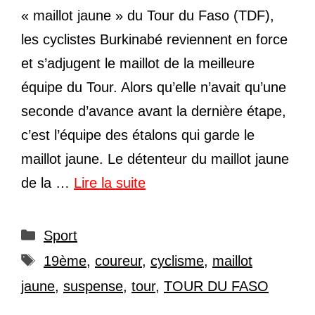
« maillot jaune » du Tour du Faso (TDF),
les cyclistes Burkinabé reviennent en force
et s’adjugent le maillot de la meilleure
équipe du Tour. Alors qu’elle n’avait qu’une
seconde d’avance avant la dernière étape,
c’est l’équipe des étalons qui garde le
maillot jaune. Le détenteur du maillot jaune
de la …
Lire la suite
Catégories
Sport
Étiquettes
19ème
,
coureur
,
cyclisme
,
maillot
jaune
,
suspense
,
tour
,
TOUR DU FASO