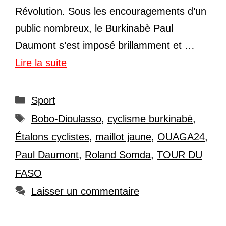
Révolution. Sous les encouragements d’un
public nombreux, le Burkinabè Paul
Daumont s’est imposé brillamment et …
Lire la suite
Catégories
Sport
Étiquettes
Bobo-Dioulasso
,
cyclisme burkinabè
,
Étalons cyclistes
,
maillot jaune
,
OUAGA24
,
Paul Daumont
,
Roland Somda
,
TOUR DU
FASO
Laisser un commentaire