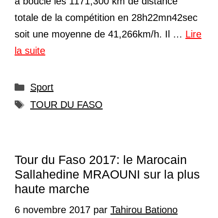
a bouclé les 1171,300 km de distance
totale de la compétition en 28h22mn42sec
soit une moyenne de 41,266km/h. Il …
Lire
la suite
Catégories
Sport
Étiquettes
TOUR DU FASO
Tour du Faso 2017: le Marocain
Sallahedine MRAOUNI sur la plus
haute marche
6 novembre 2017
par
Tahirou Bationo