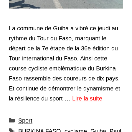
La commune de Guiba a vibré ce jeudi au
rythme du Tour du Faso, marquant le
départ de la 7e étape de la 36e édition du
Tour international du Faso. Ainsi cette
course cycliste emblématique du Burkina
Faso rassemble des coureurs de dix pays.
Et continue de démontrer le dynamisme et
la résilience du sport …
Lire la suite
Catégories
Sport
Étiquettes
BURKINA FASO
,
cyclisme
,
Guiba
,
Paul